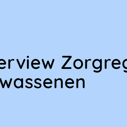
terview Zorgre
lwassenen