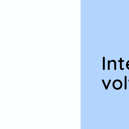
In
vo